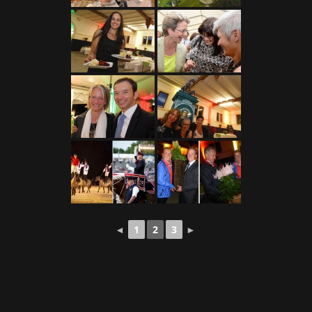
◄
1
2
3
►