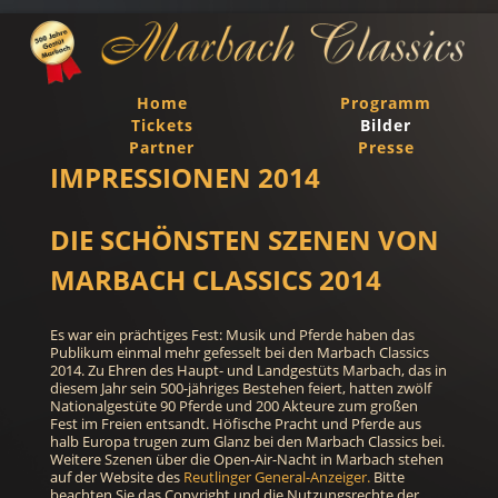
Home
Programm
Tickets
Bilder
Partner
Presse
IMPRESSIONEN 2014
DIE SCHÖNSTEN SZENEN VON
MARBACH CLASSICS 2014
Es war ein prächtiges Fest: Musik und Pferde haben das
Publikum einmal mehr gefesselt bei den Marbach Classics
2014. Zu Ehren des Haupt- und Landgestüts Marbach, das in
diesem Jahr sein 500-jähriges Bestehen feiert, hatten zwölf
Nationalgestüte 90 Pferde und 200 Akteure zum großen
Fest im Freien entsandt. Höfische Pracht und Pferde aus
halb Europa trugen zum Glanz bei den Marbach Classics bei.
Weitere Szenen über die Open-Air-Nacht in Marbach stehen
auf der Website des
Reutlinger General-Anzeiger.
Bitte
beachten Sie das Copyright und die Nutzungsrechte der